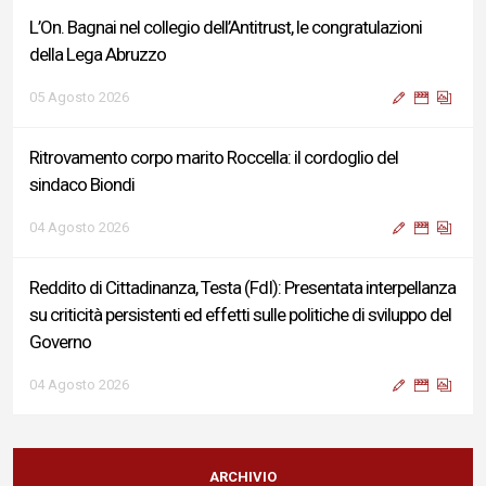
L’On. Bagnai nel collegio dell’Antitrust, le congratulazioni
della Lega Abruzzo
05 Agosto 2026
Ritrovamento corpo marito Roccella: il cordoglio del
sindaco Biondi
04 Agosto 2026
Reddito di Cittadinanza, Testa (FdI): Presentata interpellanza
su criticità persistenti ed effetti sulle politiche di sviluppo del
Governo
04 Agosto 2026
Sigismondi, Liris e Testa: “Profondo cordoglio e vicinanza al
Ministro Roccella e alla sua famiglia”
ARCHIVIO