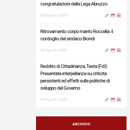
congratulazioni della Lega Abruzzo
05 Agosto 2026
Ritrovamento corpo marito Roccella: il
cordoglio del sindaco Biondi
04 Agosto 2026
Reddito di Cittadinanza, Testa (FdI):
Presentata interpellanza su criticità
persistenti ed effetti sulle politiche di
sviluppo del Governo
04 Agosto 2026
Sigismondi, Liris e Testa: “Profondo
cordoglio e vicinanza al Ministro Roccella e
ARCHIVIO