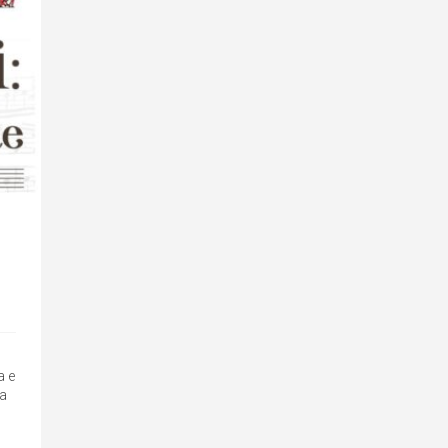
a e
ca