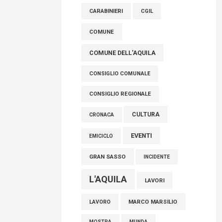
raccoglimento in Consiglio regionale per
CARABINIERI
CGIL
onorare il sacrificio dei nostri connazionali
tra cui molti abruzzesi"
COMUNE
06 Agosto 2026
COMUNE DELL'AQUILA
CONSIGLIO COMUNALE
CONSIGLIO REGIONALE
CULTURA
CRONACA
EVENTI
EMICICLO
GRAN SASSO
INCIDENTE
L'AQUILA
LAVORI
MARCO MARSILIO
LAVORO
MOSTRA
MUNDA