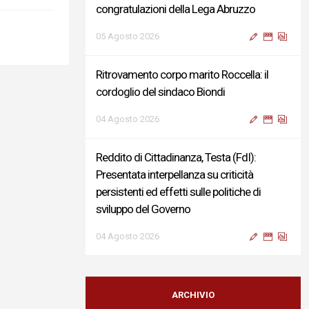
congratulazioni della Lega Abruzzo
05 Agosto 2026
Ritrovamento corpo marito Roccella: il
cordoglio del sindaco Biondi
04 Agosto 2026
Reddito di Cittadinanza, Testa (FdI):
Presentata interpellanza su criticità
persistenti ed effetti sulle politiche di
sviluppo del Governo
04 Agosto 2026
Sigismondi, Liris e Testa: “Profondo
cordoglio e vicinanza al Ministro Roccella e
ARCHIVIO