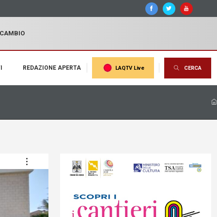
I CAMBIO
I
REDAZIONE APERTA
LAQTV Live
CERCA