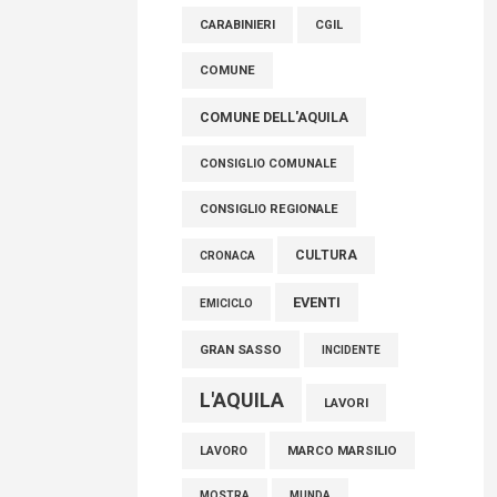
raccoglimento in Consiglio regionale per
CARABINIERI
CGIL
onorare il sacrificio dei nostri connazionali
tra cui molti abruzzesi"
COMUNE
06 Agosto 2026
COMUNE DELL'AQUILA
CONSIGLIO COMUNALE
CONSIGLIO REGIONALE
CULTURA
CRONACA
EVENTI
EMICICLO
GRAN SASSO
INCIDENTE
L'AQUILA
LAVORI
MARCO MARSILIO
LAVORO
MOSTRA
MUNDA