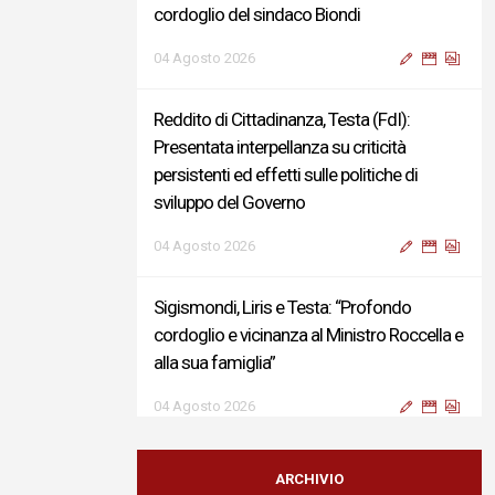
cordoglio del sindaco Biondi
04 Agosto 2026
Reddito di Cittadinanza, Testa (FdI):
Presentata interpellanza su criticità
persistenti ed effetti sulle politiche di
sviluppo del Governo
04 Agosto 2026
Sigismondi, Liris e Testa: “Profondo
cordoglio e vicinanza al Ministro Roccella e
alla sua famiglia”
04 Agosto 2026
Terminal bus "Lorenzo Natali": modifiche