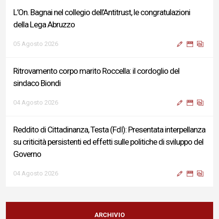
L’On. Bagnai nel collegio dell’Antitrust, le congratulazioni
della Lega Abruzzo
05 Agosto 2026
Ritrovamento corpo marito Roccella: il cordoglio del
sindaco Biondi
04 Agosto 2026
Reddito di Cittadinanza, Testa (FdI): Presentata interpellanza
su criticità persistenti ed effetti sulle politiche di sviluppo del
Governo
04 Agosto 2026
Sigismondi, Liris e Testa: “Profondo cordoglio e vicinanza al
Ministro Roccella e alla sua famiglia”
ARCHIVIO