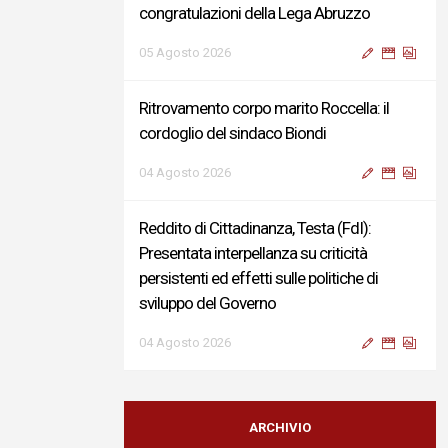
congratulazioni della Lega Abruzzo
05 Agosto 2026
Ritrovamento corpo marito Roccella: il
cordoglio del sindaco Biondi
04 Agosto 2026
Reddito di Cittadinanza, Testa (FdI):
Presentata interpellanza su criticità
persistenti ed effetti sulle politiche di
sviluppo del Governo
04 Agosto 2026
Sigismondi, Liris e Testa: “Profondo
cordoglio e vicinanza al Ministro Roccella e
ARCHIVIO