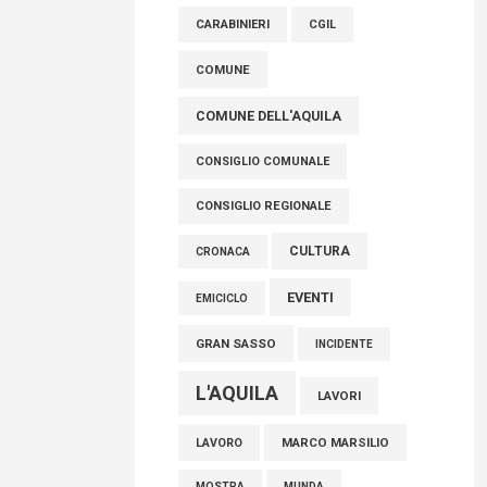
raccoglimento in Consiglio regionale per
CARABINIERI
CGIL
onorare il sacrificio dei nostri connazionali
tra cui molti abruzzesi"
COMUNE
06 Agosto 2026
COMUNE DELL'AQUILA
CONSIGLIO COMUNALE
CONSIGLIO REGIONALE
CULTURA
CRONACA
EVENTI
EMICICLO
GRAN SASSO
INCIDENTE
L'AQUILA
LAVORI
MARCO MARSILIO
LAVORO
MOSTRA
MUNDA