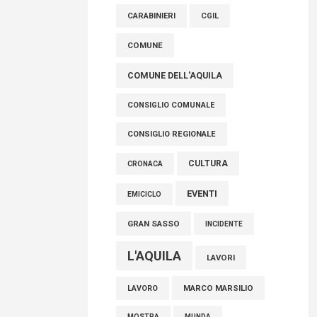
raccoglimento in Consiglio regionale per
CARABINIERI
CGIL
onorare il sacrificio dei nostri connazionali
tra cui molti abruzzesi"
COMUNE
06 Agosto 2026
COMUNE DELL'AQUILA
CONSIGLIO COMUNALE
CONSIGLIO REGIONALE
CULTURA
CRONACA
EVENTI
EMICICLO
GRAN SASSO
INCIDENTE
L'AQUILA
LAVORI
MARCO MARSILIO
LAVORO
MOSTRA
MUNDA