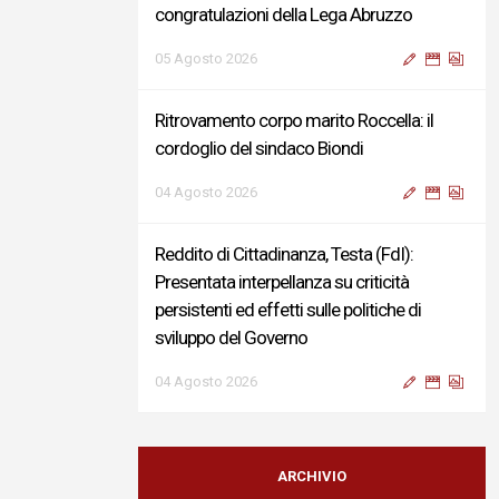
congratulazioni della Lega Abruzzo
05 Agosto 2026
Ritrovamento corpo marito Roccella: il
cordoglio del sindaco Biondi
04 Agosto 2026
Reddito di Cittadinanza, Testa (FdI):
Presentata interpellanza su criticità
persistenti ed effetti sulle politiche di
sviluppo del Governo
04 Agosto 2026
Sigismondi, Liris e Testa: “Profondo
cordoglio e vicinanza al Ministro Roccella e
ARCHIVIO