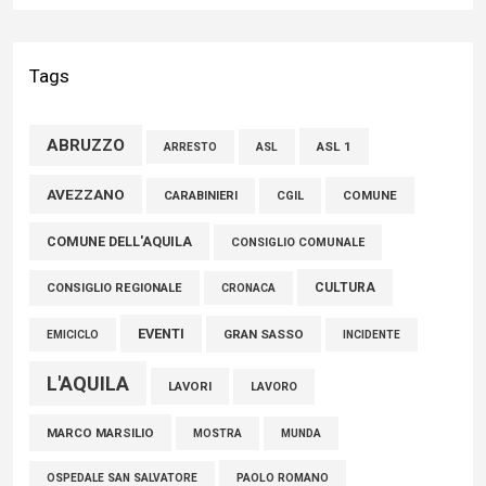
Liris: «Con Franco Mastri L’Aquila perde un medico di grande
competenza e un uomo che ha saputo mettersi al servizio
Tags
della comunità»
02 Agosto 2026
ABRUZZO
ASL 1
ASL
ARRESTO
Marcinelle, Verrecchia (FdI): "Un minuto di raccoglimento in
AVEZZANO
COMUNE
CARABINIERI
CGIL
Consiglio regionale per onorare il sacrificio dei nostri
COMUNE DELL'AQUILA
connazionali tra cui molti abruzzesi"
CONSIGLIO COMUNALE
06 Agosto 2026
CULTURA
CONSIGLIO REGIONALE
CRONACA
EVENTI
GRAN SASSO
EMICICLO
INCIDENTE
L'AQUILA
LAVORI
LAVORO
MARCO MARSILIO
MOSTRA
MUNDA
PAOLO ROMANO
OSPEDALE SAN SALVATORE