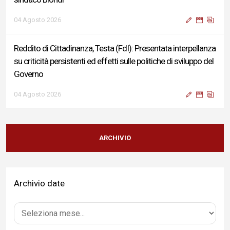
04 Agosto 2026
Reddito di Cittadinanza, Testa (FdI): Presentata interpellanza
su criticità persistenti ed effetti sulle politiche di sviluppo del
Governo
04 Agosto 2026
Sigismondi, Liris e Testa: “Profondo cordoglio e vicinanza al
Ministro Roccella e alla sua famiglia”
ARCHIVIO
04 Agosto 2026
Archivio date
Terminal bus "Lorenzo Natali": modifiche temporanee alla
viabilità per il completamento dei lavori di riqualificazione
04 Agosto 2026