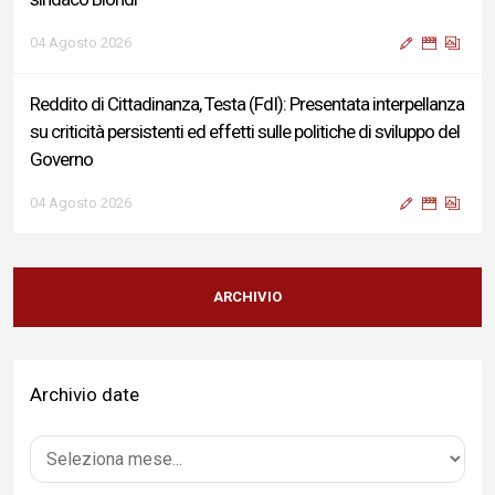
04 Agosto 2026
Reddito di Cittadinanza, Testa (FdI): Presentata interpellanza
su criticità persistenti ed effetti sulle politiche di sviluppo del
Governo
04 Agosto 2026
Sigismondi, Liris e Testa: “Profondo cordoglio e vicinanza al
Ministro Roccella e alla sua famiglia”
ARCHIVIO
04 Agosto 2026
Archivio date
Terminal bus "Lorenzo Natali": modifiche temporanee alla
viabilità per il completamento dei lavori di riqualificazione
04 Agosto 2026