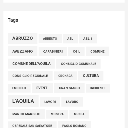
Liris: «Con Franco Mastri L’Aquila perde un medico di grande
competenza e un uomo che ha saputo mettersi al servizio
Tags
della comunità»
02 Agosto 2026
ABRUZZO
ASL 1
ASL
ARRESTO
Marcinelle, Verrecchia (FdI): "Un minuto di raccoglimento in
AVEZZANO
COMUNE
CARABINIERI
CGIL
Consiglio regionale per onorare il sacrificio dei nostri
COMUNE DELL'AQUILA
connazionali tra cui molti abruzzesi"
CONSIGLIO COMUNALE
06 Agosto 2026
CULTURA
CONSIGLIO REGIONALE
CRONACA
EVENTI
GRAN SASSO
EMICICLO
INCIDENTE
L'AQUILA
LAVORI
LAVORO
MARCO MARSILIO
MOSTRA
MUNDA
PAOLO ROMANO
OSPEDALE SAN SALVATORE