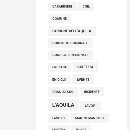
raccoglimento in Consiglio regionale per
CARABINIERI
CGIL
onorare il sacrificio dei nostri connazionali
tra cui molti abruzzesi"
COMUNE
06 Agosto 2026
COMUNE DELL'AQUILA
CONSIGLIO COMUNALE
CONSIGLIO REGIONALE
CULTURA
CRONACA
EVENTI
EMICICLO
GRAN SASSO
INCIDENTE
L'AQUILA
LAVORI
MARCO MARSILIO
LAVORO
MOSTRA
MUNDA