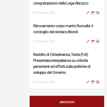
congratulazioni della Lega Abruzzo
05 Agosto 2026
Ritrovamento corpo marito Roccella: il
cordoglio del sindaco Biondi
04 Agosto 2026
Reddito di Cittadinanza, Testa (FdI):
Presentata interpellanza su criticità
persistenti ed effetti sulle politiche di
sviluppo del Governo
04 Agosto 2026
Sigismondi, Liris e Testa: “Profondo
cordoglio e vicinanza al Ministro Roccella e
ARCHIVIO