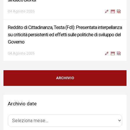
04 Agosto 2026
Reddito di Cittadinanza, Testa (FdI): Presentata interpellanza
su criticità persistenti ed effetti sulle politiche di sviluppo del
Governo
04 Agosto 2026
Sigismondi, Liris e Testa: “Profondo cordoglio e vicinanza al
Ministro Roccella e alla sua famiglia”
ARCHIVIO
04 Agosto 2026
Archivio date
Terminal bus "Lorenzo Natali": modifiche temporanee alla
viabilità per il completamento dei lavori di riqualificazione
04 Agosto 2026