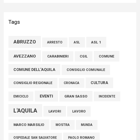
Liris: «Con Franco Mastri L’Aquila perde un medico di grande
competenza e un uomo che ha saputo mettersi al servizio
Tags
della comunità»
02 Agosto 2026
ABRUZZO
ASL 1
ASL
ARRESTO
Marcinelle, Verrecchia (FdI): "Un minuto di raccoglimento in
AVEZZANO
COMUNE
CARABINIERI
CGIL
Consiglio regionale per onorare il sacrificio dei nostri
COMUNE DELL'AQUILA
connazionali tra cui molti abruzzesi"
CONSIGLIO COMUNALE
06 Agosto 2026
CULTURA
CONSIGLIO REGIONALE
CRONACA
EVENTI
GRAN SASSO
EMICICLO
INCIDENTE
L'AQUILA
LAVORI
LAVORO
MARCO MARSILIO
MOSTRA
MUNDA
PAOLO ROMANO
OSPEDALE SAN SALVATORE