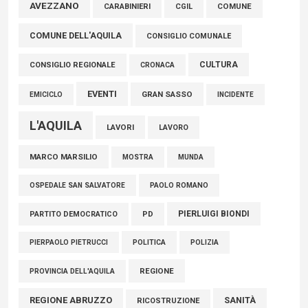
Marcinelle, Verrecchia (FdI): "Un minuto di raccoglimento in
AVEZZANO
COMUNE
CARABINIERI
CGIL
Consiglio regionale per onorare il sacrificio dei nostri
COMUNE DELL'AQUILA
connazionali tra cui molti abruzzesi"
CONSIGLIO COMUNALE
06 Agosto 2026
CULTURA
CONSIGLIO REGIONALE
CRONACA
EVENTI
GRAN SASSO
EMICICLO
INCIDENTE
L'AQUILA
LAVORI
LAVORO
MARCO MARSILIO
MOSTRA
MUNDA
PAOLO ROMANO
OSPEDALE SAN SALVATORE
PIERLUIGI BIONDI
PARTITO DEMOCRATICO
PD
POLITICA
POLIZIA
PIERPAOLO PIETRUCCI
REGIONE
PROVINCIA DELL'AQUILA
REGIONE ABRUZZO
SANITÀ
RICOSTRUZIONE