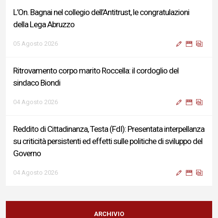
L’On. Bagnai nel collegio dell’Antitrust, le congratulazioni
della Lega Abruzzo
05 Agosto 2026
Ritrovamento corpo marito Roccella: il cordoglio del
sindaco Biondi
04 Agosto 2026
Reddito di Cittadinanza, Testa (FdI): Presentata interpellanza
su criticità persistenti ed effetti sulle politiche di sviluppo del
Governo
04 Agosto 2026
Sigismondi, Liris e Testa: “Profondo cordoglio e vicinanza al
Ministro Roccella e alla sua famiglia”
ARCHIVIO