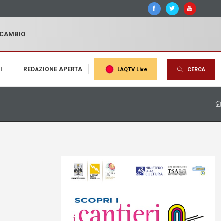
I CAMBIO
I
REDAZIONE APERTA
LAQTV Live
CERCA