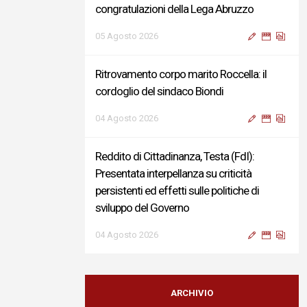
congratulazioni della Lega Abruzzo
05 Agosto 2026
Ritrovamento corpo marito Roccella: il
cordoglio del sindaco Biondi
04 Agosto 2026
Reddito di Cittadinanza, Testa (FdI):
Presentata interpellanza su criticità
persistenti ed effetti sulle politiche di
sviluppo del Governo
04 Agosto 2026
Sigismondi, Liris e Testa: “Profondo
cordoglio e vicinanza al Ministro Roccella e
ARCHIVIO