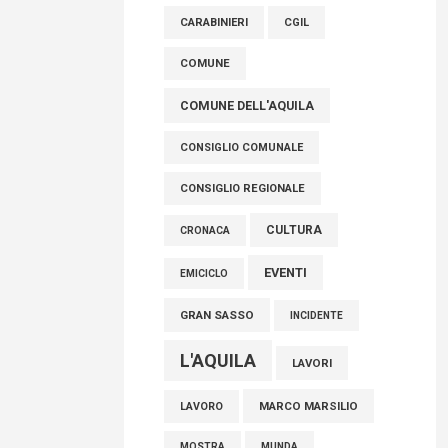
raccoglimento in Consiglio regionale per
CARABINIERI
CGIL
onorare il sacrificio dei nostri connazionali
tra cui molti abruzzesi"
COMUNE
06 Agosto 2026
COMUNE DELL'AQUILA
CONSIGLIO COMUNALE
CONSIGLIO REGIONALE
CULTURA
CRONACA
EVENTI
EMICICLO
GRAN SASSO
INCIDENTE
L'AQUILA
LAVORI
MARCO MARSILIO
LAVORO
MOSTRA
MUNDA