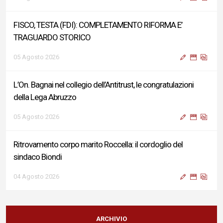
FISCO, TESTA (FDI): COMPLETAMENTO RIFORMA E’
TRAGUARDO STORICO
05 Agosto 2026
L’On. Bagnai nel collegio dell’Antitrust, le congratulazioni
della Lega Abruzzo
05 Agosto 2026
Ritrovamento corpo marito Roccella: il cordoglio del
sindaco Biondi
04 Agosto 2026
Reddito di Cittadinanza, Testa (FdI): Presentata interpellanza
su criticità persistenti ed effetti sulle politiche di sviluppo del
ARCHIVIO