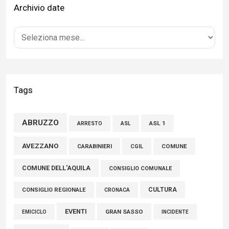
Archivio date
Bilancio Comune dell’Aquila, Cappetti (FI): “Bilanci in ordine e
conti solidi che consentono di effettuare nuovi interventi di
crescita del territorio”
01 Agosto 2026
Tags
FISCO, TESTA (FDI): COMPLETAMENTO RIFORMA E’
TRAGUARDO STORICO
ABRUZZO
ASL 1
ASL
ARRESTO
05 Agosto 2026
AVEZZANO
CARABINIERI
CGIL
COMUNE
L’On. Bagnai nel collegio dell’Antitrust, le congratulazioni
COMUNE DELL'AQUILA
della Lega Abruzzo
CONSIGLIO COMUNALE
05 Agosto 2026
CULTURA
CONSIGLIO REGIONALE
CRONACA
EVENTI
GRAN SASSO
EMICICLO
INCIDENTE