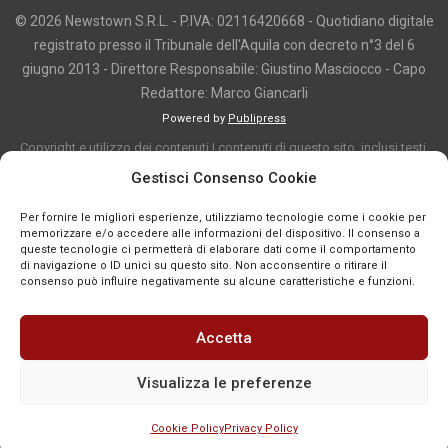
© 2026 Newstown S.R.L. - P.IVA: 02116420668 - Quotidiano digitale
registrato presso il Tribunale dell'Aquila con decreto n°3 del 6
giugno 2013 - Direttore Responsabile: Giustino Masciocco - Capo
Redattore: Marco Giancarli
Powered by
Publipress
Copyright e utilizzo dei contenuti I contenuti di questo sito, inclusi testi,
articoli, immagini, fotografie, video e grafica, sono protetti da copyright e
Gestisci Consenso Cookie
appartengono al titolare del sito o ai rispettivi autori, salvo diversa
Per fornire le migliori esperienze, utilizziamo tecnologie come i cookie per
indicazione. La riproduzione totale o parziale dei contenuti è consentita
memorizzare e/o accedere alle informazioni del dispositivo. Il consenso a
solo previa autorizzazione o citando chiaramente la fonte, con link diretto
queste tecnologie ci permetterà di elaborare dati come il comportamento
di navigazione o ID unici su questo sito. Non acconsentire o ritirare il
alla pagina originale, quando previsto. I contenuti provenienti da terze
consenso può influire negativamente su alcune caratteristiche e funzioni.
parti sono pubblicati a fini informativi e restano di proprietà dei legittimi
titolari dei diritti. Se un contenuto viola diritti d’autore o norme vigenti, è
Accetta
possibile segnalarlo per la verifica e l’eventuale rimozione tramite
comunicazione mail all'indirizzo redazione@news-town.it
Visualizza le preferenze
Cookie Policy
Privacy Policy
SEGNALA