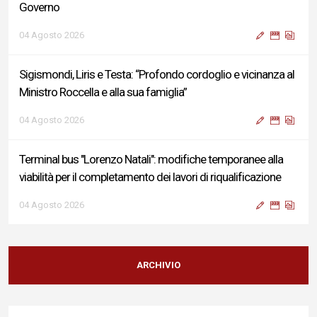
Governo
04 Agosto 2026
Sigismondi, Liris e Testa: “Profondo cordoglio e vicinanza al
Ministro Roccella e alla sua famiglia”
04 Agosto 2026
Terminal bus "Lorenzo Natali": modifiche temporanee alla
viabilità per il completamento dei lavori di riqualificazione
04 Agosto 2026
Liris: «Con Franco Mastri L’Aquila perde un medico di grande
competenza e un uomo che ha saputo mettersi al servizio
ARCHIVIO
della comunità»
02 Agosto 2026