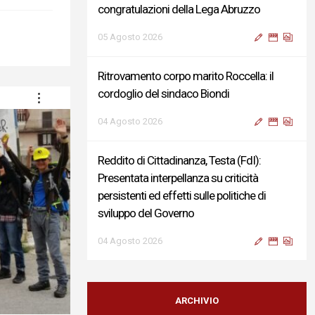
congratulazioni della Lega Abruzzo
05 Agosto 2026
Ritrovamento corpo marito Roccella: il
cordoglio del sindaco Biondi
04 Agosto 2026
Reddito di Cittadinanza, Testa (FdI):
Presentata interpellanza su criticità
persistenti ed effetti sulle politiche di
sviluppo del Governo
04 Agosto 2026
Sigismondi, Liris e Testa: “Profondo
cordoglio e vicinanza al Ministro Roccella e
ARCHIVIO