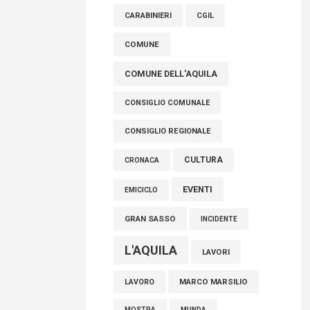
raccoglimento in Consiglio regionale per
CARABINIERI
CGIL
onorare il sacrificio dei nostri connazionali
tra cui molti abruzzesi"
COMUNE
06 Agosto 2026
COMUNE DELL'AQUILA
CONSIGLIO COMUNALE
CONSIGLIO REGIONALE
CULTURA
CRONACA
EVENTI
EMICICLO
GRAN SASSO
INCIDENTE
L'AQUILA
LAVORI
MARCO MARSILIO
LAVORO
MOSTRA
MUNDA