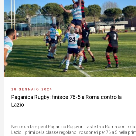
28 GENNAIO 2024
Paganica Rugby: finisce 76-5 a Roma contro la
Lazio
Niente da fare per il Paganica Rugby in trasferta a Roma contro la
Lazio. I primi della classe regolano i rossoneri per 76 a 5 nella pri