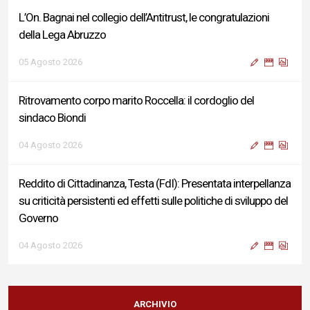
L’On. Bagnai nel collegio dell’Antitrust, le congratulazioni
della Lega Abruzzo
05 Agosto 2026
Ritrovamento corpo marito Roccella: il cordoglio del
sindaco Biondi
04 Agosto 2026
Reddito di Cittadinanza, Testa (FdI): Presentata interpellanza
su criticità persistenti ed effetti sulle politiche di sviluppo del
Governo
04 Agosto 2026
Sigismondi, Liris e Testa: “Profondo cordoglio e vicinanza al
Ministro Roccella e alla sua famiglia”
ARCHIVIO