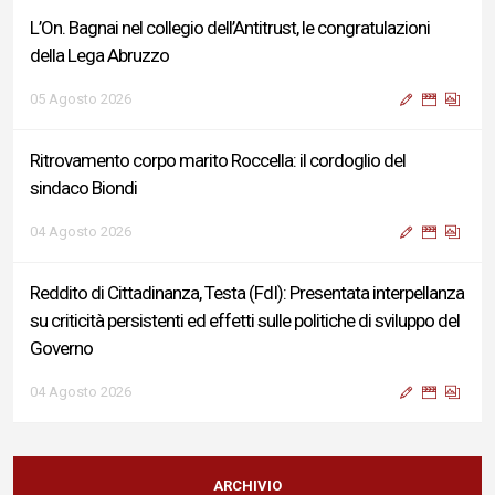
L’On. Bagnai nel collegio dell’Antitrust, le congratulazioni
della Lega Abruzzo
05 Agosto 2026
Ritrovamento corpo marito Roccella: il cordoglio del
sindaco Biondi
04 Agosto 2026
Reddito di Cittadinanza, Testa (FdI): Presentata interpellanza
su criticità persistenti ed effetti sulle politiche di sviluppo del
Governo
04 Agosto 2026
Sigismondi, Liris e Testa: “Profondo cordoglio e vicinanza al
Ministro Roccella e alla sua famiglia”
ARCHIVIO