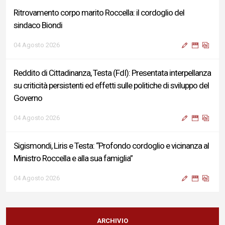
Ritrovamento corpo marito Roccella: il cordoglio del
sindaco Biondi
04 Agosto 2026
Reddito di Cittadinanza, Testa (FdI): Presentata interpellanza
su criticità persistenti ed effetti sulle politiche di sviluppo del
Governo
04 Agosto 2026
Sigismondi, Liris e Testa: “Profondo cordoglio e vicinanza al
Ministro Roccella e alla sua famiglia”
04 Agosto 2026
Terminal bus "Lorenzo Natali": modifiche temporanee alla
viabilità per il completamento dei lavori di riqualificazione
ARCHIVIO