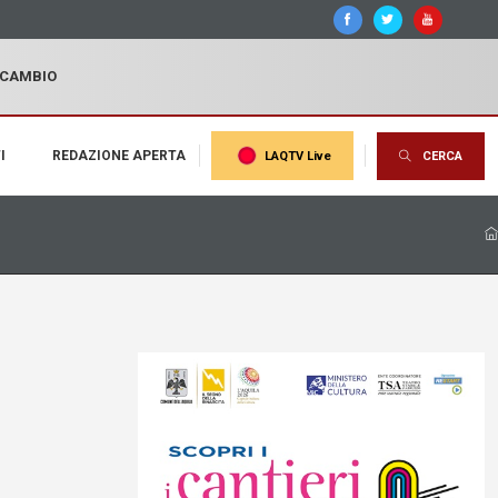
I CAMBIO
I
REDAZIONE APERTA
LAQTV Live
CERCA