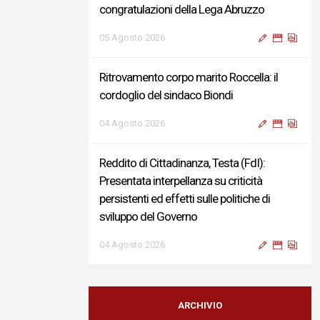
congratulazioni della Lega Abruzzo
05 Agosto 2026
Ritrovamento corpo marito Roccella: il
cordoglio del sindaco Biondi
04 Agosto 2026
Reddito di Cittadinanza, Testa (FdI):
Presentata interpellanza su criticità
persistenti ed effetti sulle politiche di
sviluppo del Governo
04 Agosto 2026
Sigismondi, Liris e Testa: “Profondo
cordoglio e vicinanza al Ministro Roccella e
ARCHIVIO