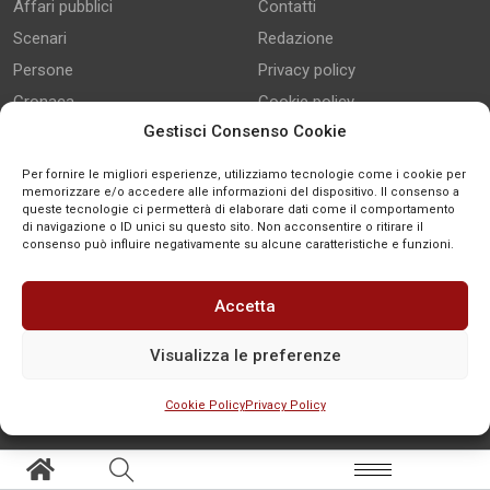
Affari pubblici
Contatti
Scenari
Redazione
Persone
Privacy policy
Cronaca
Cookie policy
Gestisci Consenso Cookie
Social-TV
Global
Per fornire le migliori esperienze, utilizziamo tecnologie come i cookie per
memorizzare e/o accedere alle informazioni del dispositivo. Il consenso a
Eventi
queste tecnologie ci permetterà di elaborare dati come il comportamento
Redazione aperta
di navigazione o ID unici su questo sito. Non acconsentire o ritirare il
consenso può influire negativamente su alcune caratteristiche e funzioni.
Accetta
Connessi con noi
Visualizza le preferenze
+39 08621965091
Cookie Policy
Privacy Policy
SEGNALA
+39
redazione@news-town.it