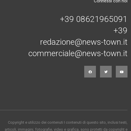
Connessi con noi
+39 08621965091
+39
redazione@news-town.it
commerciale@news-town.it
Copyright e utilizzo dei contenuti I contenuti di questo sito, inclusi testi,
articoli, immagini, fotografie, video e grafica, sono protetti da copyright e