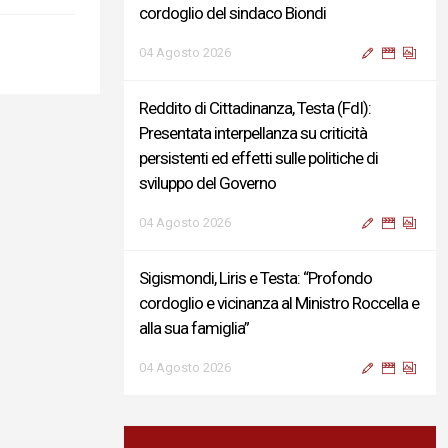
cordoglio del sindaco Biondi
04 Agosto 2026
Reddito di Cittadinanza, Testa (FdI):
Presentata interpellanza su criticità
persistenti ed effetti sulle politiche di
sviluppo del Governo
04 Agosto 2026
Sigismondi, Liris e Testa: “Profondo
cordoglio e vicinanza al Ministro Roccella e
alla sua famiglia”
04 Agosto 2026
Terminal bus "Lorenzo Natali": modifiche