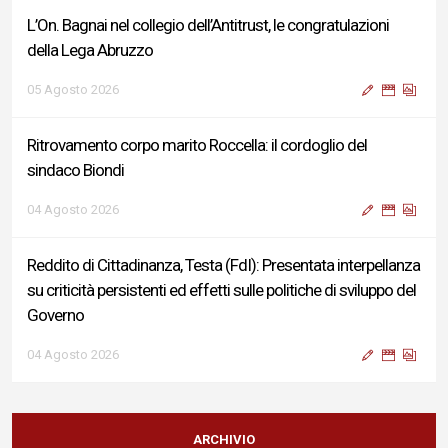
L’On. Bagnai nel collegio dell’Antitrust, le congratulazioni
della Lega Abruzzo
05 Agosto 2026
Ritrovamento corpo marito Roccella: il cordoglio del
sindaco Biondi
04 Agosto 2026
Reddito di Cittadinanza, Testa (FdI): Presentata interpellanza
su criticità persistenti ed effetti sulle politiche di sviluppo del
Governo
04 Agosto 2026
Sigismondi, Liris e Testa: “Profondo cordoglio e vicinanza al
Ministro Roccella e alla sua famiglia”
ARCHIVIO