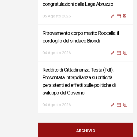
congratulazioni della Lega Abruzzo
05 Agosto 2026
Ritrovamento corpo marito Roccella: il
cordoglio del sindaco Biondi
04 Agosto 2026
Reddito di Cittadinanza, Testa (FdI):
Presentata interpellanza su criticità
persistenti ed effetti sulle politiche di
sviluppo del Governo
04 Agosto 2026
Sigismondi, Liris e Testa: “Profondo
cordoglio e vicinanza al Ministro Roccella e
ARCHIVIO