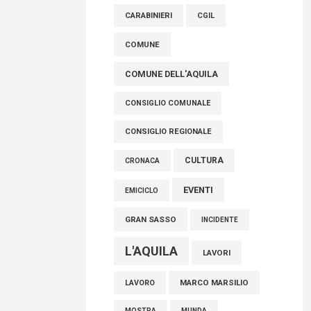
raccoglimento in Consiglio regionale per
CARABINIERI
CGIL
onorare il sacrificio dei nostri connazionali
tra cui molti abruzzesi"
COMUNE
06 Agosto 2026
COMUNE DELL'AQUILA
CONSIGLIO COMUNALE
CONSIGLIO REGIONALE
CULTURA
CRONACA
EVENTI
EMICICLO
GRAN SASSO
INCIDENTE
L'AQUILA
LAVORI
MARCO MARSILIO
LAVORO
MOSTRA
MUNDA