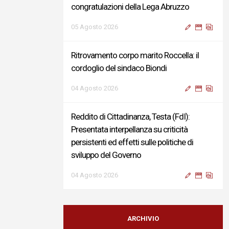
congratulazioni della Lega Abruzzo
05 Agosto 2026
Ritrovamento corpo marito Roccella: il
cordoglio del sindaco Biondi
04 Agosto 2026
Reddito di Cittadinanza, Testa (FdI):
Presentata interpellanza su criticità
persistenti ed effetti sulle politiche di
sviluppo del Governo
04 Agosto 2026
Sigismondi, Liris e Testa: “Profondo
cordoglio e vicinanza al Ministro Roccella e
ARCHIVIO