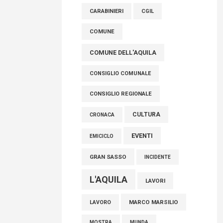
raccoglimento in Consiglio regionale per
CARABINIERI
CGIL
onorare il sacrificio dei nostri connazionali
tra cui molti abruzzesi"
COMUNE
06 Agosto 2026
COMUNE DELL'AQUILA
CONSIGLIO COMUNALE
CONSIGLIO REGIONALE
CULTURA
CRONACA
EVENTI
EMICICLO
GRAN SASSO
INCIDENTE
L'AQUILA
LAVORI
MARCO MARSILIO
LAVORO
MOSTRA
MUNDA