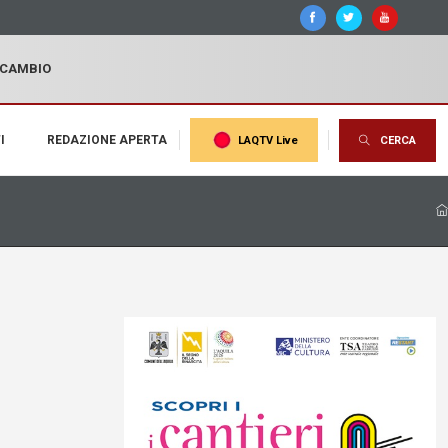
I CAMBIO
I
REDAZIONE APERTA
LAQTV Live
CERCA