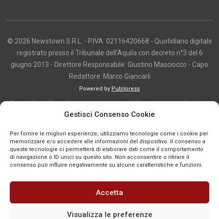
© 2026 Newstown S.R.L. - P.IVA: 02116420668 - Quotidiano digitale
registrato presso il Tribunale dell'Aquila con decreto n°3 del 6
giugno 2013 - Direttore Responsabile: Giustino Masciocco - Capo
Redattore: Marco Giancarli
Powered by
Publipress
Copyright e utilizzo dei contenuti I contenuti di questo sito, inclusi testi,
Gestisci Consenso Cookie
articoli, immagini, fotografie, video e grafica, sono protetti da copyright e
appartengono al titolare del sito o ai rispettivi autori, salvo diversa
Per fornire le migliori esperienze, utilizziamo tecnologie come i cookie per
indicazione. La riproduzione totale o parziale dei contenuti è consentita
memorizzare e/o accedere alle informazioni del dispositivo. Il consenso a
queste tecnologie ci permetterà di elaborare dati come il comportamento
solo previa autorizzazione o citando chiaramente la fonte, con link diretto
di navigazione o ID unici su questo sito. Non acconsentire o ritirare il
alla pagina originale, quando previsto. I contenuti provenienti da terze
consenso può influire negativamente su alcune caratteristiche e funzioni.
parti sono pubblicati a fini informativi e restano di proprietà dei legittimi
titolari dei diritti. Se un contenuto viola diritti d’autore o norme vigenti, è
Accetta
possibile segnalarlo per la verifica e l’eventuale rimozione tramite
comunicazione mail all'indirizzo redazione@news-town.it
Visualizza le preferenze