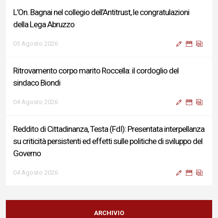
L’On. Bagnai nel collegio dell’Antitrust, le congratulazioni
della Lega Abruzzo
05 Agosto 2026
Ritrovamento corpo marito Roccella: il cordoglio del
sindaco Biondi
04 Agosto 2026
Reddito di Cittadinanza, Testa (FdI): Presentata interpellanza
su criticità persistenti ed effetti sulle politiche di sviluppo del
Governo
04 Agosto 2026
Sigismondi, Liris e Testa: “Profondo cordoglio e vicinanza al
Ministro Roccella e alla sua famiglia”
ARCHIVIO