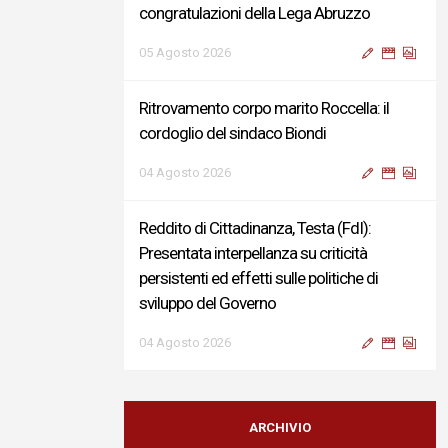
congratulazioni della Lega Abruzzo
05 Agosto 2026
Ritrovamento corpo marito Roccella: il
cordoglio del sindaco Biondi
04 Agosto 2026
Reddito di Cittadinanza, Testa (FdI):
Presentata interpellanza su criticità
persistenti ed effetti sulle politiche di
sviluppo del Governo
04 Agosto 2026
Sigismondi, Liris e Testa: “Profondo
cordoglio e vicinanza al Ministro Roccella e
ARCHIVIO