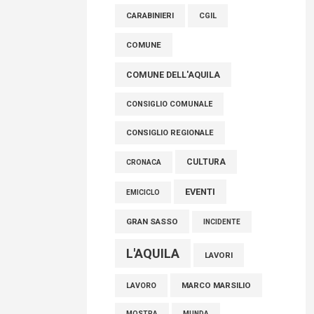
raccoglimento in Consiglio regionale per
CARABINIERI
CGIL
onorare il sacrificio dei nostri connazionali
tra cui molti abruzzesi"
COMUNE
06 Agosto 2026
COMUNE DELL'AQUILA
CONSIGLIO COMUNALE
CONSIGLIO REGIONALE
CULTURA
CRONACA
EVENTI
EMICICLO
GRAN SASSO
INCIDENTE
L'AQUILA
LAVORI
MARCO MARSILIO
LAVORO
MOSTRA
MUNDA