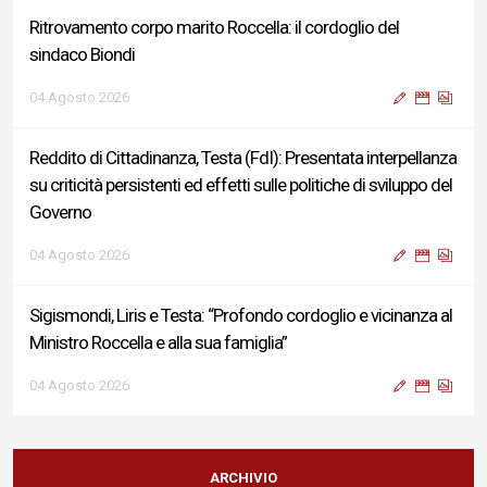
Ritrovamento corpo marito Roccella: il cordoglio del
sindaco Biondi
04 Agosto 2026
Reddito di Cittadinanza, Testa (FdI): Presentata interpellanza
su criticità persistenti ed effetti sulle politiche di sviluppo del
Governo
04 Agosto 2026
Sigismondi, Liris e Testa: “Profondo cordoglio e vicinanza al
Ministro Roccella e alla sua famiglia”
04 Agosto 2026
Terminal bus "Lorenzo Natali": modifiche temporanee alla
viabilità per il completamento dei lavori di riqualificazione
ARCHIVIO