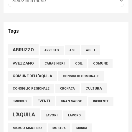
04 Agosto 2026
Liris: «Con Franco Mastri L’Aquila perde un medico di grande
competenza e un uomo che ha saputo mettersi al servizio
Tags
della comunità»
02 Agosto 2026
ABRUZZO
ASL 1
ASL
ARRESTO
Marcinelle, Verrecchia (FdI): "Un minuto di raccoglimento in
AVEZZANO
CARABINIERI
CGIL
COMUNE
Consiglio regionale per onorare il sacrificio dei nostri
COMUNE DELL'AQUILA
connazionali tra cui molti abruzzesi"
CONSIGLIO COMUNALE
06 Agosto 2026
CULTURA
CONSIGLIO REGIONALE
CRONACA
EVENTI
GRAN SASSO
EMICICLO
INCIDENTE
L'AQUILA
LAVORI
LAVORO
MARCO MARSILIO
MOSTRA
MUNDA