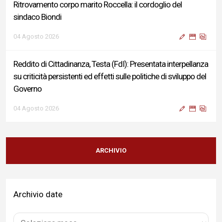
Ritrovamento corpo marito Roccella: il cordoglio del
sindaco Biondi
04 Agosto 2026
Reddito di Cittadinanza, Testa (FdI): Presentata interpellanza
su criticità persistenti ed effetti sulle politiche di sviluppo del
Governo
04 Agosto 2026
Sigismondi, Liris e Testa: “Profondo cordoglio e vicinanza al
Ministro Roccella e alla sua famiglia”
ARCHIVIO
04 Agosto 2026
Archivio date
Terminal bus "Lorenzo Natali": modifiche temporanee alla
viabilità per il completamento dei lavori di riqualificazione