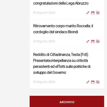
congratulazioni della Lega Abruzzo
05 Agosto 2026
Ritrovamento corpo marito Roccella: il
cordoglio del sindaco Biondi
04 Agosto 2026
Reddito di Cittadinanza, Testa (FdI):
Presentata interpellanza su criticità
persistenti ed effetti sulle politiche di
sviluppo del Governo
04 Agosto 2026
Sigismondi, Liris e Testa: “Profondo
cordoglio e vicinanza al Ministro Roccella e
ARCHIVIO