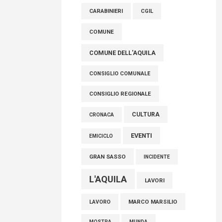
raccoglimento in Consiglio regionale per
CARABINIERI
CGIL
onorare il sacrificio dei nostri connazionali
tra cui molti abruzzesi"
COMUNE
06 Agosto 2026
COMUNE DELL'AQUILA
CONSIGLIO COMUNALE
CONSIGLIO REGIONALE
CULTURA
CRONACA
EVENTI
EMICICLO
GRAN SASSO
INCIDENTE
L'AQUILA
LAVORI
MARCO MARSILIO
LAVORO
MOSTRA
MUNDA