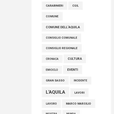
raccoglimento in Consiglio regionale per
CARABINIERI
CGIL
onorare il sacrificio dei nostri connazionali
tra cui molti abruzzesi"
COMUNE
06 Agosto 2026
COMUNE DELL'AQUILA
CONSIGLIO COMUNALE
CONSIGLIO REGIONALE
CULTURA
CRONACA
EVENTI
EMICICLO
GRAN SASSO
INCIDENTE
L'AQUILA
LAVORI
MARCO MARSILIO
LAVORO
MOSTRA
MUNDA