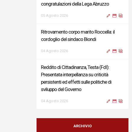
congratulazioni della Lega Abruzzo
05 Agosto 2026
Ritrovamento corpo marito Roccella: il
cordoglio del sindaco Biondi
04 Agosto 2026
Reddito di Cittadinanza, Testa (FdI):
Presentata interpellanza su criticità
persistenti ed effetti sulle politiche di
sviluppo del Governo
04 Agosto 2026
Sigismondi, Liris e Testa: “Profondo
cordoglio e vicinanza al Ministro Roccella e
ARCHIVIO