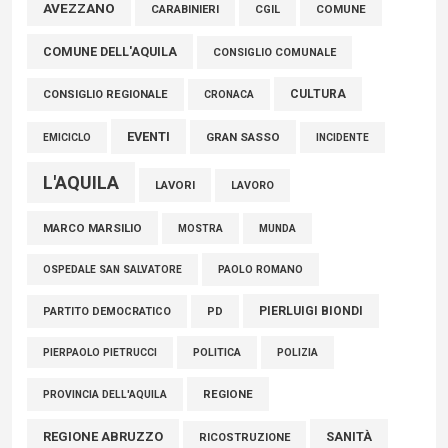
Marcinelle, Verrecchia (FdI): "Un minuto di raccoglimento in
AVEZZANO
COMUNE
CARABINIERI
CGIL
Consiglio regionale per onorare il sacrificio dei nostri
COMUNE DELL'AQUILA
connazionali tra cui molti abruzzesi"
CONSIGLIO COMUNALE
06 Agosto 2026
CULTURA
CONSIGLIO REGIONALE
CRONACA
EVENTI
GRAN SASSO
EMICICLO
INCIDENTE
L'AQUILA
LAVORI
LAVORO
MARCO MARSILIO
MOSTRA
MUNDA
PAOLO ROMANO
OSPEDALE SAN SALVATORE
PIERLUIGI BIONDI
PARTITO DEMOCRATICO
PD
POLITICA
POLIZIA
PIERPAOLO PIETRUCCI
REGIONE
PROVINCIA DELL'AQUILA
REGIONE ABRUZZO
SANITÀ
RICOSTRUZIONE