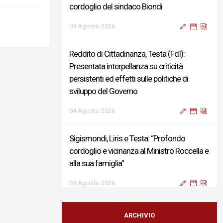
cordoglio del sindaco Biondi
04 Agosto 2026
Reddito di Cittadinanza, Testa (FdI):
Presentata interpellanza su criticità
persistenti ed effetti sulle politiche di
sviluppo del Governo
04 Agosto 2026
Sigismondi, Liris e Testa: “Profondo
cordoglio e vicinanza al Ministro Roccella e
alla sua famiglia”
04 Agosto 2026
Terminal bus "Lorenzo Natali": modifiche