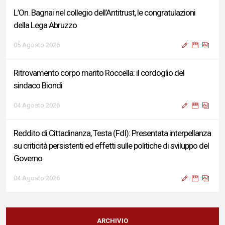
L’On. Bagnai nel collegio dell’Antitrust, le congratulazioni
della Lega Abruzzo
05 Agosto 2026
Ritrovamento corpo marito Roccella: il cordoglio del
sindaco Biondi
04 Agosto 2026
Reddito di Cittadinanza, Testa (FdI): Presentata interpellanza
su criticità persistenti ed effetti sulle politiche di sviluppo del
Governo
04 Agosto 2026
Sigismondi, Liris e Testa: “Profondo cordoglio e vicinanza al
Ministro Roccella e alla sua famiglia”
ARCHIVIO