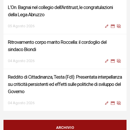
L’On. Bagnai nel collegio dell’Antitrust, le congratulazioni
della Lega Abruzzo
05 Agosto 2026
Ritrovamento corpo marito Roccella: il cordoglio del
sindaco Biondi
04 Agosto 2026
Reddito di Cittadinanza, Testa (FdI): Presentata interpellanza
su criticità persistenti ed effetti sulle politiche di sviluppo del
Governo
04 Agosto 2026
Sigismondi, Liris e Testa: “Profondo cordoglio e vicinanza al
Ministro Roccella e alla sua famiglia”
ARCHIVIO