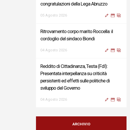
congratulazioni della Lega Abruzzo
05 Agosto 2026
Ritrovamento corpo marito Roccella: il
cordoglio del sindaco Biondi
04 Agosto 2026
Reddito di Cittadinanza, Testa (FdI):
Presentata interpellanza su criticità
persistenti ed effetti sulle politiche di
sviluppo del Governo
04 Agosto 2026
Sigismondi, Liris e Testa: “Profondo
cordoglio e vicinanza al Ministro Roccella e
ARCHIVIO