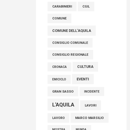
raccoglimento in Consiglio regionale per
CARABINIERI
CGIL
onorare il sacrificio dei nostri connazionali
tra cui molti abruzzesi"
COMUNE
06 Agosto 2026
COMUNE DELL'AQUILA
CONSIGLIO COMUNALE
CONSIGLIO REGIONALE
CULTURA
CRONACA
EVENTI
EMICICLO
GRAN SASSO
INCIDENTE
L'AQUILA
LAVORI
MARCO MARSILIO
LAVORO
MOSTRA
MUNDA