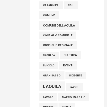
raccoglimento in Consiglio regionale per
CARABINIERI
CGIL
onorare il sacrificio dei nostri connazionali
tra cui molti abruzzesi"
COMUNE
06 Agosto 2026
COMUNE DELL'AQUILA
CONSIGLIO COMUNALE
CONSIGLIO REGIONALE
CULTURA
CRONACA
EVENTI
EMICICLO
GRAN SASSO
INCIDENTE
L'AQUILA
LAVORI
MARCO MARSILIO
LAVORO
MOSTRA
MUNDA