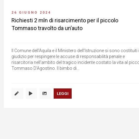
26 GIUGNO 2024
Richiesti 2 mln di risarcimento per il piccolo
Tommaso travolto da un’auto
Il Comune dell'Aquila e il Ministero dell'Istruzione si sono costituiti 
giudizio per respingere le accuse di responsabilità penale e
risarcitoria nell'ambito del tragico incidente costato la vita al picc
Tommaso D'Agostino. Il bimbo di...
LEGGI