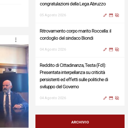
congratulazioni della Lega Abruzzo
05 Agosto 2026
Ritrovamento corpo marito Roccella: il
cordoglio del sindaco Biondi
04 Agosto 2026
Reddito di Cittadinanza, Testa (FdI):
Presentata interpellanza su criticità
persistenti ed effetti sulle politiche di
sviluppo del Governo
04 Agosto 2026
Sigismondi, Liris e Testa: “Profondo
cordoglio e vicinanza al Ministro Roccella e
ARCHIVIO