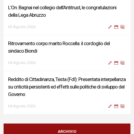
L’On. Bagnai nel collegio dell’Antitrust, le congratulazioni
della Lega Abruzzo
05 Agosto 2026
Ritrovamento corpo marito Roccella: il cordoglio del
sindaco Biondi
04 Agosto 2026
Reddito di Cittadinanza, Testa (FdI): Presentata interpellanza
su criticità persistenti ed effetti sulle politiche di sviluppo del
Governo
04 Agosto 2026
Sigismondi, Liris e Testa: “Profondo cordoglio e vicinanza al
Ministro Roccella e alla sua famiglia”
ARCHIVIO