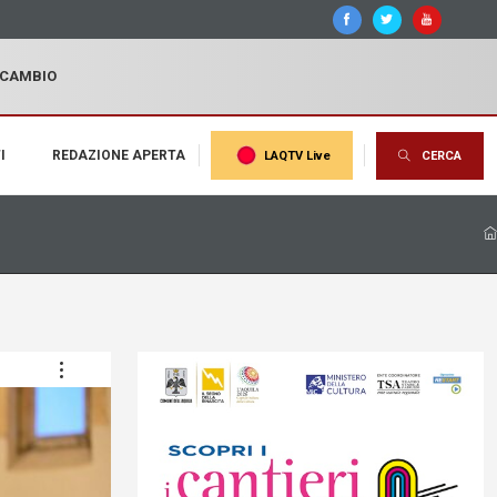
I CAMBIO
I
REDAZIONE APERTA
LAQTV Live
CERCA