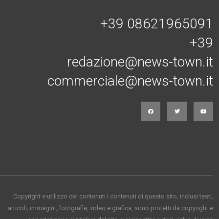
Connessi con noi
+39 08621965091
+39
redazione@news-town.it
commerciale@news-town.it
Copyright e utilizzo dei contenuti I contenuti di questo sito, inclusi testi,
articoli, immagini, fotografie, video e grafica, sono protetti da copyright e