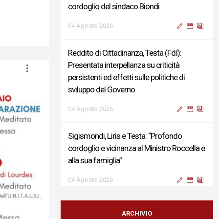
cordoglio del sindaco Biondi
04 Agosto 2026
Reddito di Cittadinanza, Testa (FdI):
Presentata interpellanza su criticità
persistenti ed effetti sulle politiche di
sviluppo del Governo
04 Agosto 2026
Sigismondi, Liris e Testa: “Profondo
cordoglio e vicinanza al Ministro Roccella e
alla sua famiglia”
04 Agosto 2026
Terminal bus "Lorenzo Natali": modifiche