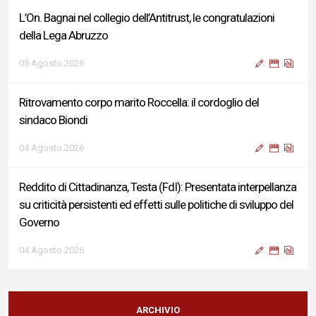
L’On. Bagnai nel collegio dell’Antitrust, le congratulazioni
della Lega Abruzzo
05 Agosto 2026
Ritrovamento corpo marito Roccella: il cordoglio del
sindaco Biondi
04 Agosto 2026
Reddito di Cittadinanza, Testa (FdI): Presentata interpellanza
su criticità persistenti ed effetti sulle politiche di sviluppo del
Governo
04 Agosto 2026
Sigismondi, Liris e Testa: “Profondo cordoglio e vicinanza al
Ministro Roccella e alla sua famiglia”
ARCHIVIO