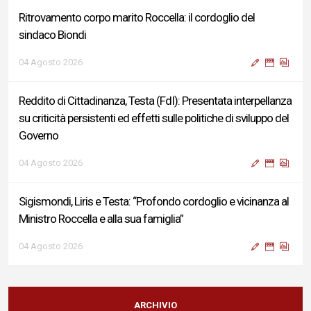
Ritrovamento corpo marito Roccella: il cordoglio del
sindaco Biondi
04 Agosto 2026
Reddito di Cittadinanza, Testa (FdI): Presentata interpellanza
su criticità persistenti ed effetti sulle politiche di sviluppo del
Governo
04 Agosto 2026
Sigismondi, Liris e Testa: “Profondo cordoglio e vicinanza al
Ministro Roccella e alla sua famiglia”
04 Agosto 2026
Terminal bus "Lorenzo Natali": modifiche temporanee alla
viabilità per il completamento dei lavori di riqualificazione
ARCHIVIO