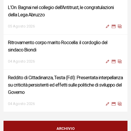
L’On. Bagnai nel collegio dell’Antitrust, le congratulazioni
della Lega Abruzzo
05 Agosto 2026
Ritrovamento corpo marito Roccella: il cordoglio del
sindaco Biondi
04 Agosto 2026
Reddito di Cittadinanza, Testa (FdI): Presentata interpellanza
su criticità persistenti ed effetti sulle politiche di sviluppo del
Governo
04 Agosto 2026
Sigismondi, Liris e Testa: “Profondo cordoglio e vicinanza al
Ministro Roccella e alla sua famiglia”
ARCHIVIO