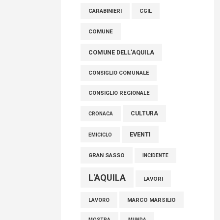
raccoglimento in Consiglio regionale per
CARABINIERI
CGIL
onorare il sacrificio dei nostri connazionali
tra cui molti abruzzesi"
COMUNE
06 Agosto 2026
COMUNE DELL'AQUILA
CONSIGLIO COMUNALE
CONSIGLIO REGIONALE
CULTURA
CRONACA
EVENTI
EMICICLO
GRAN SASSO
INCIDENTE
L'AQUILA
LAVORI
MARCO MARSILIO
LAVORO
MOSTRA
MUNDA