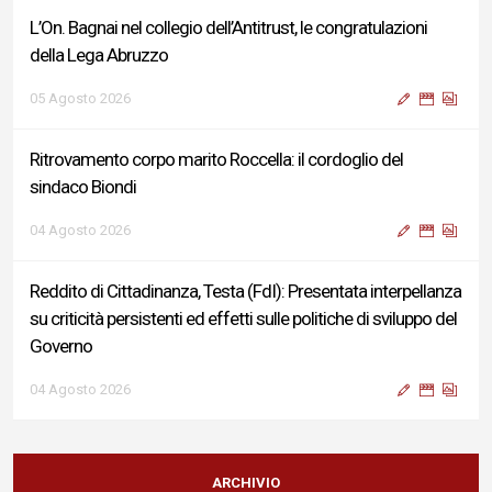
L’On. Bagnai nel collegio dell’Antitrust, le congratulazioni
della Lega Abruzzo
05 Agosto 2026
Ritrovamento corpo marito Roccella: il cordoglio del
sindaco Biondi
04 Agosto 2026
Reddito di Cittadinanza, Testa (FdI): Presentata interpellanza
su criticità persistenti ed effetti sulle politiche di sviluppo del
Governo
04 Agosto 2026
Sigismondi, Liris e Testa: “Profondo cordoglio e vicinanza al
Ministro Roccella e alla sua famiglia”
ARCHIVIO