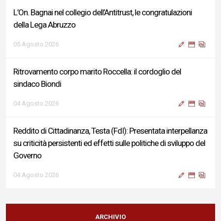
L’On. Bagnai nel collegio dell’Antitrust, le congratulazioni
della Lega Abruzzo
05 Agosto 2026
Ritrovamento corpo marito Roccella: il cordoglio del
sindaco Biondi
04 Agosto 2026
Reddito di Cittadinanza, Testa (FdI): Presentata interpellanza
su criticità persistenti ed effetti sulle politiche di sviluppo del
Governo
04 Agosto 2026
Sigismondi, Liris e Testa: “Profondo cordoglio e vicinanza al
Ministro Roccella e alla sua famiglia”
ARCHIVIO