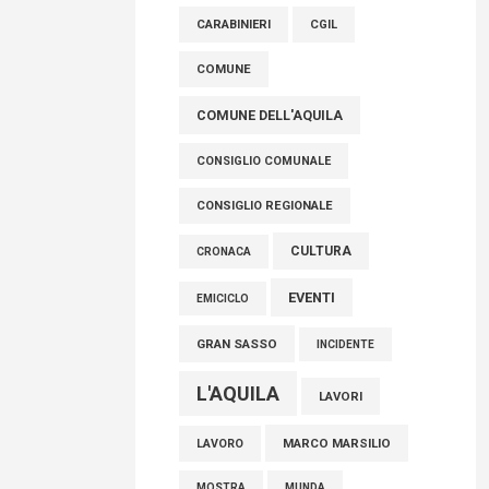
raccoglimento in Consiglio regionale per
CARABINIERI
CGIL
onorare il sacrificio dei nostri connazionali
tra cui molti abruzzesi"
COMUNE
06 Agosto 2026
COMUNE DELL'AQUILA
CONSIGLIO COMUNALE
CONSIGLIO REGIONALE
CULTURA
CRONACA
EVENTI
EMICICLO
GRAN SASSO
INCIDENTE
L'AQUILA
LAVORI
MARCO MARSILIO
LAVORO
MOSTRA
MUNDA