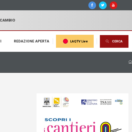
I CAMBIO
I
REDAZIONE APERTA
LAQTV Live
CERCA