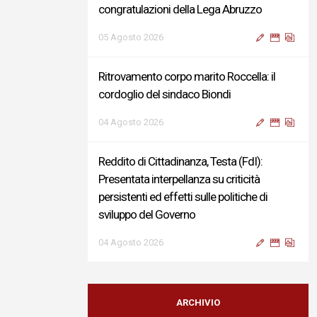
congratulazioni della Lega Abruzzo
05 Agosto 2026
Ritrovamento corpo marito Roccella: il
cordoglio del sindaco Biondi
04 Agosto 2026
Reddito di Cittadinanza, Testa (FdI):
Presentata interpellanza su criticità
persistenti ed effetti sulle politiche di
sviluppo del Governo
04 Agosto 2026
Sigismondi, Liris e Testa: “Profondo
cordoglio e vicinanza al Ministro Roccella e
ARCHIVIO