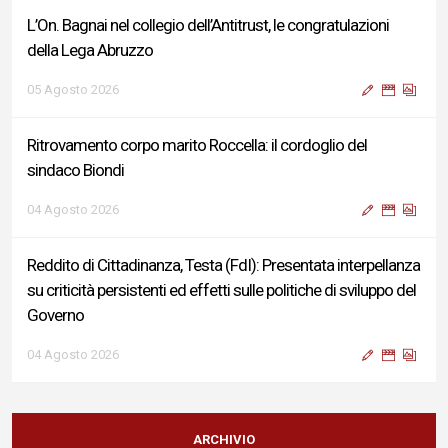
L’On. Bagnai nel collegio dell’Antitrust, le congratulazioni
della Lega Abruzzo
05 Agosto 2026
Ritrovamento corpo marito Roccella: il cordoglio del
sindaco Biondi
04 Agosto 2026
Reddito di Cittadinanza, Testa (FdI): Presentata interpellanza
su criticità persistenti ed effetti sulle politiche di sviluppo del
Governo
04 Agosto 2026
Sigismondi, Liris e Testa: “Profondo cordoglio e vicinanza al
Ministro Roccella e alla sua famiglia”
ARCHIVIO