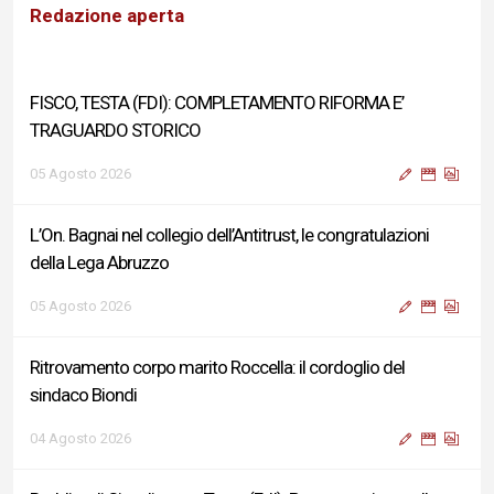
Redazione aperta
FISCO, TESTA (FDI): COMPLETAMENTO RIFORMA E’
TRAGUARDO STORICO
05 Agosto 2026
L’On. Bagnai nel collegio dell’Antitrust, le congratulazioni
della Lega Abruzzo
05 Agosto 2026
Ritrovamento corpo marito Roccella: il cordoglio del
sindaco Biondi
04 Agosto 2026
Reddito di Cittadinanza, Testa (FdI): Presentata interpellanza
su criticità persistenti ed effetti sulle politiche di sviluppo del
Governo