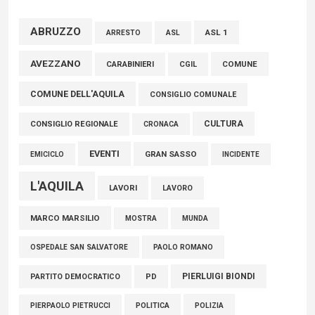
Marcinelle, Verrecchia (FdI): "Un minuto di raccoglimento in
Consiglio regionale per onorare il sacrificio dei nostri
ABRUZZO
ASL 1
ASL
ARRESTO
connazionali tra cui molti abruzzesi"
AVEZZANO
COMUNE
CARABINIERI
CGIL
06 Agosto 2026
COMUNE DELL'AQUILA
CONSIGLIO COMUNALE
CULTURA
CONSIGLIO REGIONALE
CRONACA
EVENTI
GRAN SASSO
EMICICLO
INCIDENTE
L'AQUILA
LAVORI
LAVORO
MARCO MARSILIO
MOSTRA
MUNDA
PAOLO ROMANO
OSPEDALE SAN SALVATORE
PIERLUIGI BIONDI
PARTITO DEMOCRATICO
PD
POLITICA
POLIZIA
PIERPAOLO PIETRUCCI