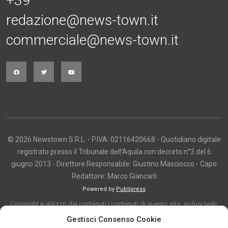
+39
redazione@news-town.it
commerciale@news-town.it
© 2026 Newstown S.R.L. - P.IVA: 02116420668 - Quotidiano digitale
registrato presso il Tribunale dell'Aquila con decreto n°3 del 6
giugno 2013 - Direttore Responsabile: Giustino Masciocco - Capo
Redattore: Marco Giancarli
Powered by
Publipress
Copyright e utilizzo dei contenuti I contenuti di questo sito, inclusi testi,
articoli, immagini, fotografie, video e grafica, sono protetti da copyright e
Gestisci Consenso Cookie