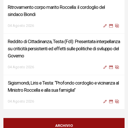
Ritrovamento corpo marito Roccella: il cordoglio del
sindaco Biondi
04 Agosto 2026
Reddito di Cittadinanza, Testa (FdI): Presentata interpellanza
su criticità persistenti ed effetti sulle politiche di sviluppo del
Governo
04 Agosto 2026
Sigismondi, Liris e Testa: “Profondo cordoglio e vicinanza al
Ministro Roccella e alla sua famiglia”
04 Agosto 2026
Terminal bus "Lorenzo Natali": modifiche temporanee alla
viabilità per il completamento dei lavori di riqualificazione
ARCHIVIO